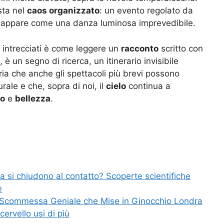
 sta nel
caos organizzato
: un evento regolato da
ni appare come una danza luminosa imprevedibile.
i intrecciati è come leggere un
racconto
scritto con
 è un segno di ricerca, un itinerario invisibile
ia che anche gli spettacoli più brevi possono
rale e che, sopra di noi, il
cielo
continua a
ro
e
bellezza
.
a si chiudono al contatto? Scoperte scientifiche
e
La Scommessa Geniale che Mise in Ginocchio Londra
ervello usi di più