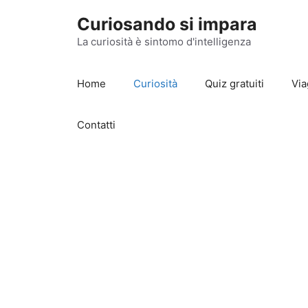
Vai
Curiosando si impara
al
contenuto
La curiosità è sintomo d'intelligenza
Home
Curiosità
Quiz gratuiti
Via
Contatti