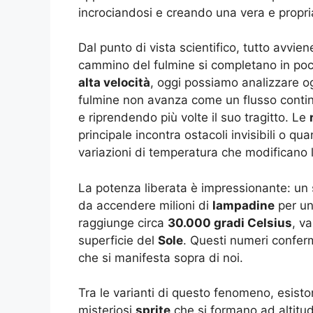
incrociandosi e creando una vera e propr
Dal punto di vista scientifico, tutto avvien
cammino del fulmine si completano in poch
alta velocità
, oggi possiamo analizzare o
fulmine non avanza come un flusso contin
e riprendendo più volte il suo tragitto. Le
principale incontra ostacoli invisibili o qu
variazioni di temperatura che modificano l
La potenza liberata è impressionante: un
da accendere milioni di
lampadine
per un
raggiunge circa
30.000 gradi Celsius
, v
superficie del
Sole
. Questi numeri confer
che si manifesta sopra di noi.
Tra le varianti di questo fenomeno, esisto
misteriosi
sprite
che si formano ad altitud