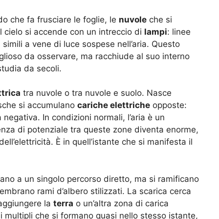
ldo che fa frusciare le foglie, le
nuvole
che si
il cielo si accende con un intreccio di
lampi
: linee
 simili a vene di luce sospese nell’aria. Questo
glioso da osservare, ma racchiude al suo interno
tudia da secoli.
ttrica
tra nuvole o tra nuvole e suolo. Nasce
esche si accumulano
cariche elettriche
opposte:
negativa. In condizioni normali, l’aria è un
nza di potenziale tra queste zone diventa enorme,
ll’elettricità. È in quell’istante che si manifesta il
tano a un singolo percorso diretto, ma si ramificano
mbrano rami d’albero stilizzati. La scarica cerca
raggiungere la
terra
o un’altra zona di carica
si multipli che si formano quasi nello stesso istante,