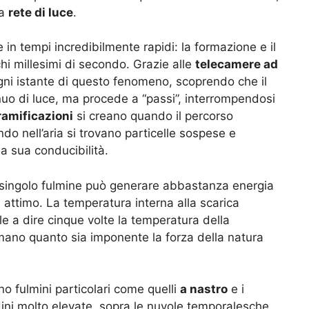
ia
rete di luce
.
e in tempi incredibilmente rapidi: la formazione e il
i millesimi di secondo. Grazie alle
telecamere ad
gni istante di questo fenomeno, scoprendo che il
uo di luce, ma procede a “passi”, interrompendosi
ramificazioni
si creano quando il percorso
ando nell’aria si trovano particelle sospese e
a sua conducibilità.
 singolo fulmine può generare abbastanza energia
 attimo. La temperatura interna alla scarica
ale a dire cinque volte la temperatura della
mano quanto sia imponente la forza della natura
no fulmini particolari come quelli
a nastro
e i
ini molto elevate, sopra le nuvole temporalesche.