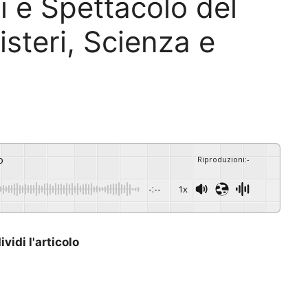
ti e Spettacolo del
isteri, Scienza e
o
Riproduzioni
:
-
-:--
1x
vidi l'articolo