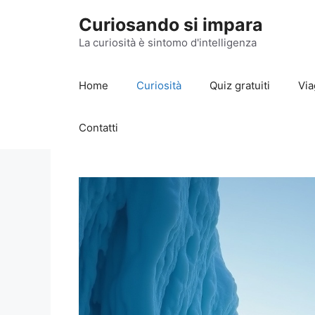
Vai
Curiosando si impara
al
contenuto
La curiosità è sintomo d'intelligenza
Home
Curiosità
Quiz gratuiti
Via
Contatti