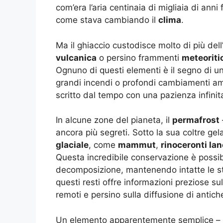
com’era l’aria centinaia di migliaia di anni
come stava cambiando il
clima
.
Ma il ghiaccio custodisce molto di più dell’
vulcanica
o persino frammenti
meteoriti
Ognuno di questi elementi è il segno di un
grandi incendi o profondi cambiamenti amb
scritto dal tempo con una pazienza infinit
In alcune zone del pianeta, il
permafrost
ancora più segreti. Sotto la sua coltre gelat
glaciale
, come
mammut
,
rinoceronti lan
Questa incredibile conservazione è possibi
decomposizione, mantenendo intatte le str
questi resti offre informazioni preziose sul
remoti e persino sulla diffusione di antic
Un elemento apparentemente semplice – l