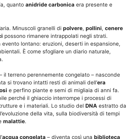
 fa, quanto
anidride carbonica
era presente e
aria. Minuscoli granelli di
polvere
,
pollini
,
cenere
ci
possono rimanere intrappolati negli strati.
 evento lontano: eruzioni, deserti in espansione,
ientali. È come sfogliare un diario naturale,
a.
– il terreno perennemente congelato – nasconde
a si trovano intatti resti di animali dell’
era
osi
e perfino piante e semi di migliaia di anni fa.
le perché il ghiaccio interrompe i processi di
utture e i materiali. Lo studio del
DNA
estratto da
l’evoluzione della vita, sulla biodiversità di tempi
he
malattie
.
’
acqua congelata
– diventa così una
biblioteca