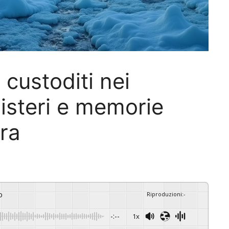
i custoditi nei
misteri e memorie
rra
o
Riproduzioni
:
-
-:--
1x