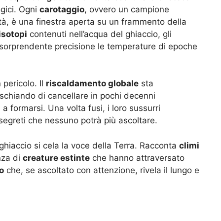
ogici. Ogni
carotaggio
, ovvero un campione
dità, è una finestra aperta su un frammento della
isotopi
contenuti nell’acqua del ghiaccio, gli
n sorprendente precisione le temperature di epoche
 pericolo. Il
riscaldamento globale
sta
ischiando di cancellare in pochi decenni
 formarsi. Una volta fusi, i loro sussurri
egreti che nessuno potrà più ascoltare.
 ghiaccio si cela la voce della Terra. Racconta
climi
nza di
creature estinte
che hanno attraversato
o
che, se ascoltato con attenzione, rivela il lungo e