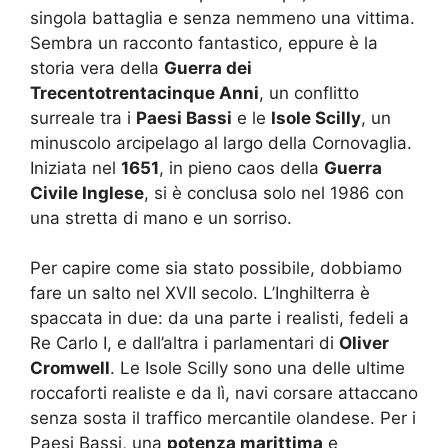
singola battaglia e senza nemmeno una vittima.
Sembra un racconto fantastico, eppure è la
storia vera della
Guerra dei
Trecentotrentacinque Anni
, un conflitto
surreale tra i
Paesi Bassi
e le
Isole Scilly
, un
minuscolo arcipelago al largo della Cornovaglia.
Iniziata nel
1651
, in pieno caos della
Guerra
Civile Inglese
, si è conclusa solo nel 1986 con
una stretta di mano e un sorriso.
Per capire come sia stato possibile, dobbiamo
fare un salto nel XVII secolo. L’Inghilterra è
spaccata in due: da una parte i realisti, fedeli a
Re Carlo I, e dall’altra i parlamentari di
Oliver
Cromwell
. Le Isole Scilly sono una delle ultime
roccaforti realiste e da lì, navi corsare attaccano
senza sosta il traffico mercantile olandese. Per i
Paesi Bassi, una
potenza marittima
e