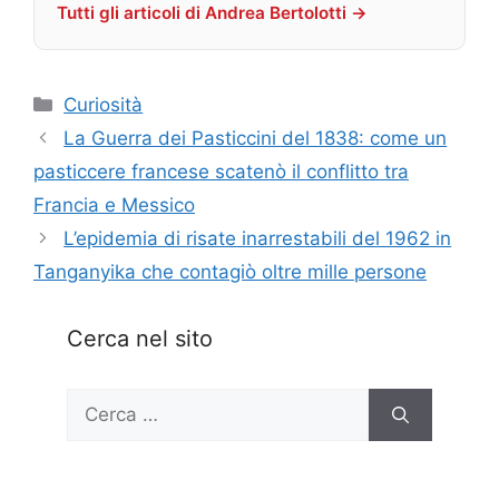
Tutti gli articoli di Andrea Bertolotti →
Categorie
Curiosità
La Guerra dei Pasticcini del 1838: come un
pasticcere francese scatenò il conflitto tra
Francia e Messico
L’epidemia di risate inarrestabili del 1962 in
Tanganyika che contagiò oltre mille persone
Cerca nel sito
Ricerca
per: