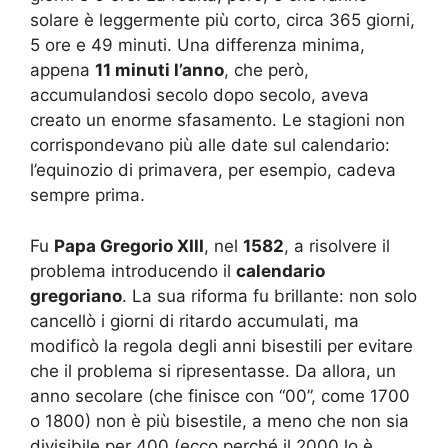
solare è leggermente più corto, circa 365 giorni,
5 ore e 49 minuti. Una differenza minima,
appena
11 minuti l’anno
, che però,
accumulandosi secolo dopo secolo, aveva
creato un enorme sfasamento. Le stagioni non
corrispondevano più alle date sul calendario:
l’equinozio di primavera, per esempio, cadeva
sempre prima.
Fu
Papa Gregorio XIII
, nel
1582
, a risolvere il
problema introducendo il
calendario
gregoriano
. La sua riforma fu brillante: non solo
cancellò i giorni di ritardo accumulati, ma
modificò la regola degli anni bisestili per evitare
che il problema si ripresentasse. Da allora, un
anno secolare (che finisce con “00”, come 1700
o 1800) non è più bisestile, a meno che non sia
divisibile per 400 (ecco perché il 2000 lo è