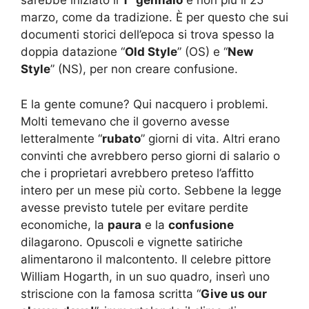
sarebbe iniziato il
1° gennaio
e non più il 25
marzo, come da tradizione. È per questo che sui
documenti storici dell’epoca si trova spesso la
doppia datazione “
Old Style
” (OS) e “
New
Style
” (NS), per non creare confusione.
E la gente comune? Qui nacquero i problemi.
Molti temevano che il governo avesse
letteralmente “
rubato
” giorni di vita. Altri erano
convinti che avrebbero perso giorni di salario o
che i proprietari avrebbero preteso l’affitto
intero per un mese più corto. Sebbene la legge
avesse previsto tutele per evitare perdite
economiche, la
paura
e la
confusione
dilagarono. Opuscoli e vignette satiriche
alimentarono il malcontento. Il celebre pittore
William Hogarth, in un suo quadro, inserì uno
striscione con la famosa scritta “
Give us our