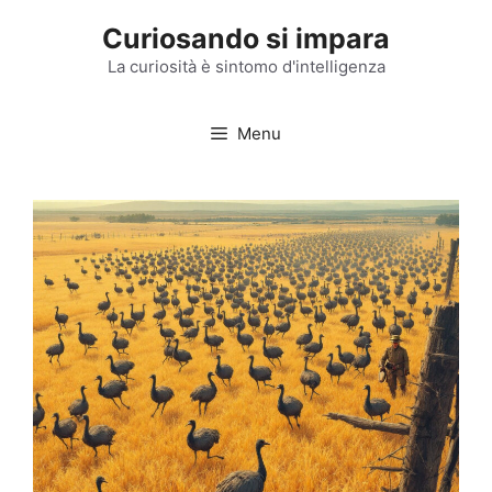
Vai
Curiosando si impara
al
contenuto
La curiosità è sintomo d'intelligenza
Menu