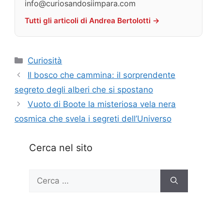
info@curiosandosiimpara.com
Tutti gli articoli di Andrea Bertolotti →
Categorie
Curiosità
Il bosco che cammina: il sorprendente
segreto degli alberi che si spostano
Vuoto di Boote la misteriosa vela nera
cosmica che svela i segreti dell’Universo
Cerca nel sito
Ricerca
per: