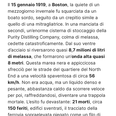
Il
15 gennaio 1919
, a
Boston
, la quiete di un
mezzogiorno invernale fu squarciata da un
boato sordo, seguito da un crepitio simile a
quello di una mitragliatrice. In una manciata di
secondi, un’enorme cisterna di stoccaggio della
Purity Distilling Company, colma di melassa,
cedette catastroficamente. Dal suo ventre
d’acciaio si riversarono quasi
8,7 milioni di litri
di melassa
, che formarono un’
onda alta quasi
8 metri
. Questa marea nera e appiccicosa
sfrecciò per le strade del quartiere del North
End a una velocità spaventosa di circa
56
km/h
. Non era acqua, ma un liquido denso e
pesante, abbastanza caldo da scorrere veloce
per poi, raffreddandosi, diventare una trappola
mortale. L’esito fu devastante:
21 morti
, circa
150 feriti
, edifici sventrati, il tracciato della
ferrovia sopraelevata piegato come un filo di