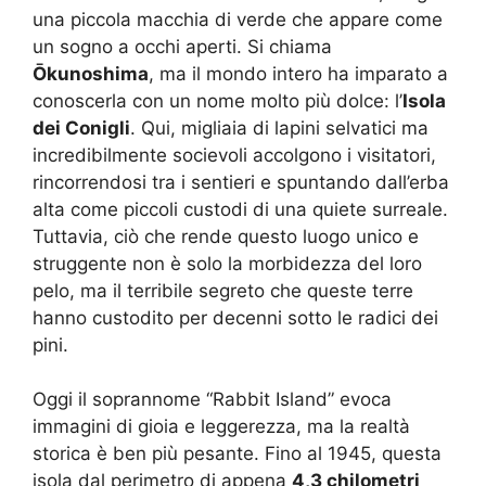
una piccola macchia di verde che appare come
un sogno a occhi aperti. Si chiama
Ōkunoshima
, ma il mondo intero ha imparato a
conoscerla con un nome molto più dolce: l’
Isola
dei Conigli
. Qui, migliaia di lapini selvatici ma
incredibilmente socievoli accolgono i visitatori,
rincorrendosi tra i sentieri e spuntando dall’erba
alta come piccoli custodi di una quiete surreale.
Tuttavia, ciò che rende questo luogo unico e
struggente non è solo la morbidezza del loro
pelo, ma il terribile segreto che queste terre
hanno custodito per decenni sotto le radici dei
pini.
Oggi il soprannome “Rabbit Island” evoca
immagini di gioia e leggerezza, ma la realtà
storica è ben più pesante. Fino al 1945, questa
isola dal perimetro di appena
4,3 chilometri