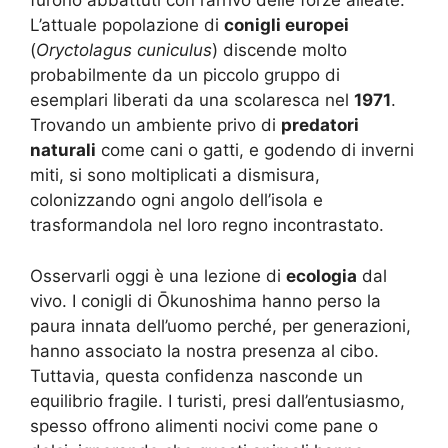
furono abbattuti con l’arrivo delle forze alleate.
L’attuale popolazione di
conigli europei
(
Oryctolagus cuniculus
) discende molto
probabilmente da un piccolo gruppo di
esemplari liberati da una scolaresca nel
1971
.
Trovando un ambiente privo di
predatori
naturali
come cani o gatti, e godendo di inverni
miti, si sono moltiplicati a dismisura,
colonizzando ogni angolo dell’isola e
trasformandola nel loro regno incontrastato.
Osservarli oggi è una lezione di
ecologia
dal
vivo. I conigli di Ōkunoshima hanno perso la
paura innata dell’uomo perché, per generazioni,
hanno associato la nostra presenza al cibo.
Tuttavia, questa confidenza nasconde un
equilibrio fragile. I turisti, presi dall’entusiasmo,
spesso offrono alimenti nocivi come pane o