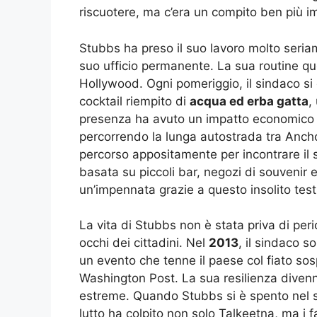
riscuotere, ma c’era un compito ben più i
Stubbs ha preso il suo lavoro molto seri
suo ufficio permanente. La sua routine qu
Hollywood. Ogni pomeriggio, il sindaco si
cocktail riempito di
acqua ed erba gatta
,
presenza ha avuto un impatto economico rea
percorrendo la lunga autostrada tra Ancho
percorso appositamente per incontrare il 
basata su piccoli bar, negozi di souvenir 
un’impennata grazie a questo insolito test
La vita di Stubbs non è stata priva di peri
occhi dei cittadini. Nel
2013
, il sindaco 
un evento che tenne il paese col fiato sosp
Washington Post. La sua resilienza divenne 
estreme. Quando Stubbs si è spento nel 
lutto ha colpito non solo Talkeetna, ma i f