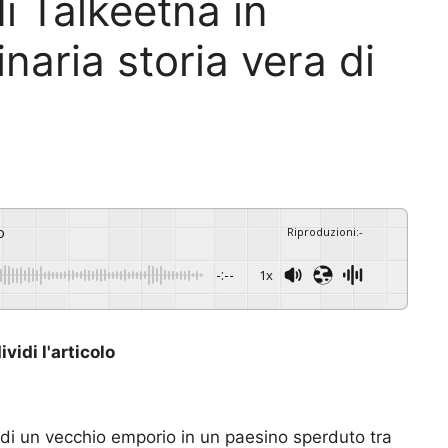
di Talkeetna in
inaria storia vera di
o
Riproduzioni
:
-
-:--
1x
vidi l'articolo
 di un vecchio emporio in un paesino sperduto tra