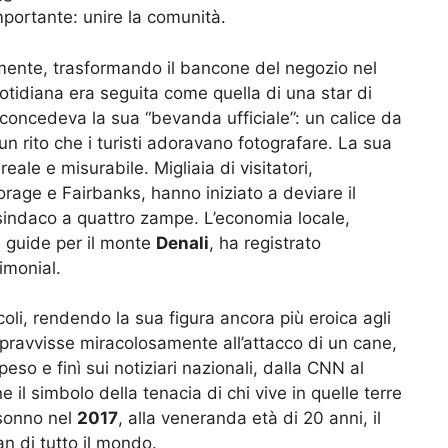
mportante: unire la comunità.
amente, trasformando il bancone del negozio nel
otidiana era seguita come quella di una star di
 concedeva la sua “bevanda ufficiale”: un calice da
 un rito che i turisti adoravano fotografare. La sua
le e misurabile. Migliaia di visitatori,
rage e Fairbanks, hanno iniziato a deviare il
sindaco a quattro zampe. L’economia locale,
e guide per il monte
Denali
, ha registrato
imonial.
coli, rendendo la sua figura ancora più eroica agli
sopravvisse miracolosamente all’attacco di un cane,
eso e finì sui notiziari nazionali, dalla CNN al
il simbolo della tenacia di chi vive in quelle terre
sonno nel
2017
, alla veneranda età di 20 anni, il
an di tutto il mondo.