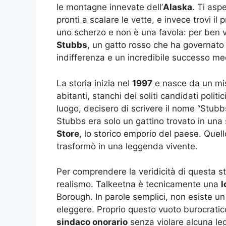
le montagne innevate dell’
Alaska
. Ti asp
pronti a scalare le vette, e invece trovi 
uno scherzo e non è una favola: per ben v
Stubbs
, un gatto rosso che ha governato
indifferenza e un incredibile successo me
La storia inizia nel
1997
e nasce da un mist
abitanti, stanchi dei soliti candidati polit
luogo, decisero di scrivere il nome “Stubb
Stubbs era solo un gattino trovato in una 
Store
, lo storico emporio del paese. Que
trasformò in una leggenda vivente.
Per comprendere la veridicità di questa st
realismo. Talkeetna è tecnicamente una
l
Borough. In parole semplici, non esiste un
eleggere. Proprio questo vuoto burocratic
sindaco onorario
senza violare alcuna le