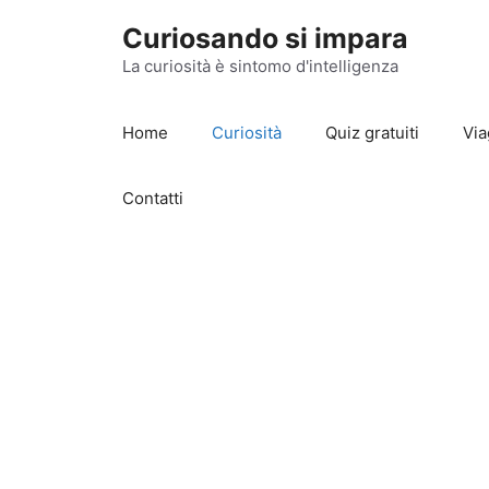
Vai
Curiosando si impara
al
contenuto
La curiosità è sintomo d'intelligenza
Home
Curiosità
Quiz gratuiti
Via
Contatti