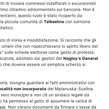
etti di trovare commessi indaffarati o escursionisti
il primo cittadino addormentato sul bancone. Non è
ent’anni, questo ruolo è stato ricoperto da
 la piccola comunità di
Talkeetna
con sorniona
diatico.
o di ironia e insoddisfazione. Si racconta che gli
ici umani che non rispecchiavano lo spirito libero del
s” sulle schede elettorali come gesto di protesta.
scatola, adottato dai gestori del
Nagley’s General
llo che doveva essere un semplice scherzo si
oria, bisogna guardare ai fatti amministrativi con
ocalità non incorporata
del Matanuska-Susitna
 vero municipio e non c’è un sindaco legale da
o ha permesso al gatto di assumere la carica di
gge. Non c’erano documenti da firmare o tasse da