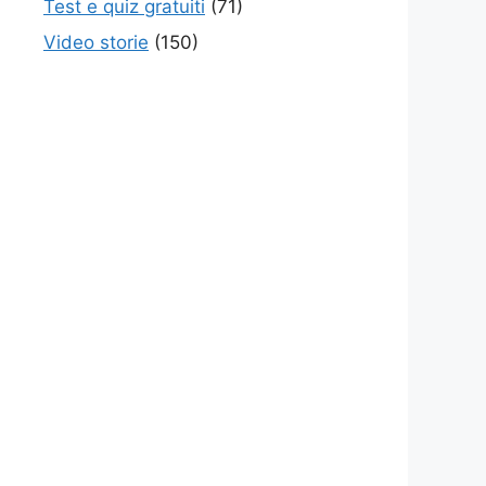
Test e quiz gratuiti
(71)
Video storie
(150)