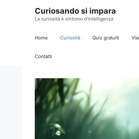
Vai
Curiosando si impara
al
contenuto
La curiosità è sintomo d'intelligenza
Home
Curiosità
Quiz gratuiti
Via
Contatti