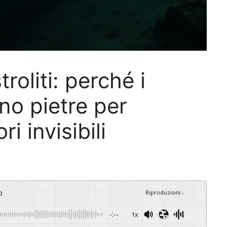
troliti: perché i
ano pietre per
i invisibili
o
Riproduzioni
:
-
-:--
1x