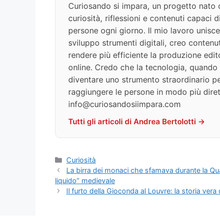
Curiosando si impara, un progetto nato c
curiosità, riflessioni e contenuti capaci 
persone ogni giorno. Il mio lavoro unisce
sviluppo strumenti digitali, creo contenut
rendere più efficiente la produzione edit
online. Credo che la tecnologia, quando v
diventare uno strumento straordinario per
raggiungere le persone in modo più diret
info@curiosandosiimpara.com
Tutti gli articoli di Andrea Bertolotti →
Categorie
Curiosità
La birra dei monaci che sfamava durante la Qua
liquido” medievale
Il furto della Gioconda al Louvre: la storia v