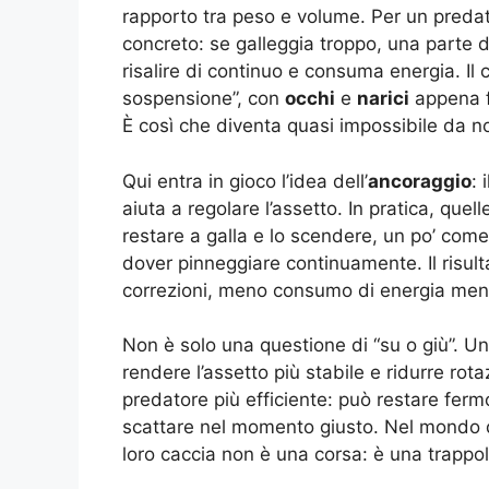
rapporto tra peso e volume. Per un preda
concreto: se galleggia troppo, una parte d
risalire di continuo e consuma energia. Il 
sospensione”, con
occhi
e
narici
appena f
È così che diventa quasi impossibile da n
Qui entra in gioco l’idea dell’
ancoraggio
: 
aiuta a regolare l’assetto. In pratica, quell
restare a galla e lo scendere, un po’ co
dover pinneggiare continuamente. Il risult
correzioni, meno consumo di energia men
Non è solo una questione di “su o giù”. U
rendere l’assetto più stabile e ridurre rot
predatore più efficiente: può restare ferm
scattare nel momento giusto. Nel mondo de
loro caccia non è una corsa: è una trappol