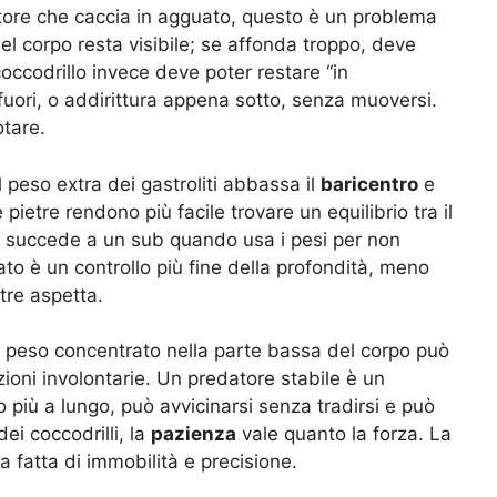
tore che caccia in agguato, questo è un problema
el corpo resta visibile; se affonda troppo, deve
coccodrillo invece deve poter restare “in
uori, o addirittura appena sotto, senza muoversi.
otare.
il peso extra dei gastroliti abbassa il
baricentro
e
e pietre rendono più facile trovare un equilibrio tra il
me succede a un sub quando usa i pesi per non
ato è un controllo più fine della profondità, meno
tre aspetta.
n peso concentrato nella parte bassa del corpo può
azioni involontarie. Un predatore stabile è un
o più a lungo, può avvicinarsi senza tradirsi e può
i coccodrilli, la
pazienza
vale quanto la forza. La
a fatta di immobilità e precisione.