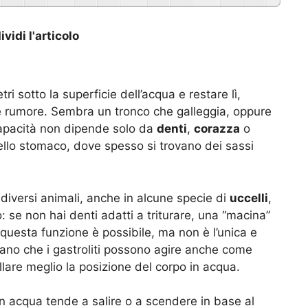
vidi l'articolo
i sotto la superficie dell’acqua e restare lì,
e rumore. Sembra un tronco che galleggia, oppure
apacità non dipende solo da
denti
,
corazza
o
ello stomaco, dove spesso si trovano dei sassi
n diversi animali, anche in alcune specie di
uccelli
,
: se non hai denti adatti a triturare, una “macina”
i questa funzione è possibile, ma non è l’unica e
icano che i gastroliti possono agire anche come
llare meglio la posizione del corpo in acqua.
in acqua tende a salire o a scendere in base al