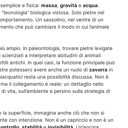
semplice e fisica:
massa
,
gravità
e
acqua
.
ecnologia” biologica vistosa. Solo pietre nel
comportamento. Un sassolino, nel ventre di un
umento che può cambiare il modo in cui l’animale
iù ampio. In paleontologia, trovare pietre levigate
i scienziati a interpretare abitudini di animali
ttili antichi. In quei casi, la funzione principale può
ietre potessero avere anche un ruolo di
zavorra
in
iacquatici resta una possibilità discussa. Non è
ma il collegamento è reale: un dettaglio nello
di vita, sull’ambiente e persino sulla strategia di
 la superficie, immagina anche ciò che non si
erite con intenzione. Non è un capriccio e non è un
controllo
,
stabilità
e
invisibilità
. Un’ancora