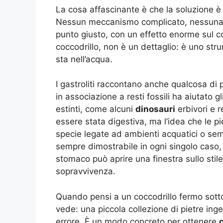
La cosa affascinante è che la soluzione è 
Nessun meccanismo complicato, nessuna “t
punto giusto, con un effetto enorme sul 
coccodrillo, non è un dettaglio: è uno str
sta nell’acqua.
I gastroliti raccontano anche qualcosa di p
in associazione a resti fossili ha aiutato gl
estinti, come alcuni
dinosauri
erbivori e re
essere stata digestiva, ma l’idea che le p
specie legate ad ambienti acquatici o sem
sempre dimostrabile in ogni singolo caso, 
stomaco può aprire una finestra sullo stile 
sopravvivenza.
Quando pensi a un coccodrillo fermo sotto
vede: una piccola collezione di pietre ing
errore. È un modo concreto per ottenere