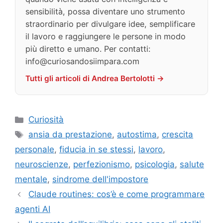
sensibilità, possa diventare uno strumento
straordinario per divulgare idee, semplificare
il lavoro e raggiungere le persone in modo
più diretto e umano. Per contatti:
info@curiosandosiimpara.com
Tutti gli articoli di Andrea Bertolotti →
Categorie
Curiosità
Tag
ansia da prestazione
,
autostima
,
crescita
personale
,
fiducia in se stessi
,
lavoro
,
neuroscienze
,
perfezionismo
,
psicologia
,
salute
mentale
,
sindrome dell'impostore
Claude routines: cos’è e come programmare
agenti AI