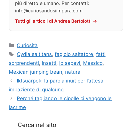
più diretto e umano. Per contatti:
info@curiosandosiimpara.com
Tutti gli articoli di Andrea Bertolotti →
Categorie
Curiosità
Tag
Cydia saltitans
,
fagiolo saltatore
,
fatti
sorprendenti
,
insetti
,
lo sapevi
,
Messico
,
Mexican jumping bean
,
natura
Iktsuarpok: la parola inuit per l’attesa
impaziente di qualcuno
Perché tagliando le cipolle ci vengono le
lacrime
Cerca nel sito