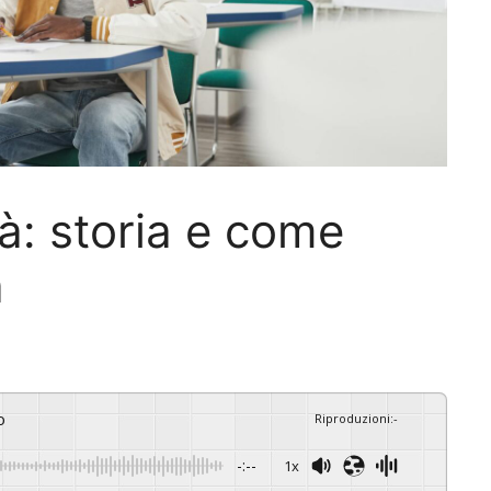
à: storia e come
a
o
Riproduzioni
:
-
-:--
1x