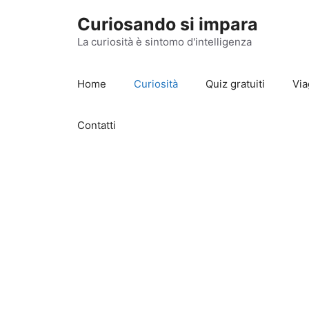
Vai
Curiosando si impara
al
contenuto
La curiosità è sintomo d'intelligenza
Home
Curiosità
Quiz gratuiti
Via
Contatti