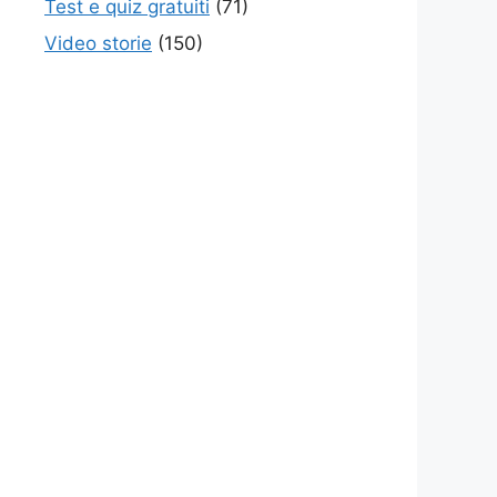
Test e quiz gratuiti
(71)
Video storie
(150)