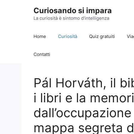
Vai
Curiosando si impara
al
contenuto
La curiosità è sintomo d'intelligenza
Home
Curiosità
Quiz gratuiti
Via
Contatti
Pál Horváth, il b
i libri e la memor
dall’occupazione
mappa segreta d