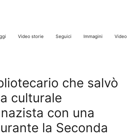
ggi
Video storie
Seguici
Immagini
Video
ibliotecario che salvò
ia culturale
 nazista con una
urante la Seconda