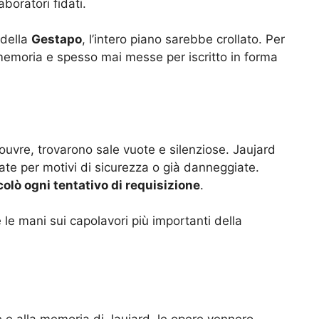
aboratori fidati.
 della
Gestapo
, l’intero piano sarebbe crollato. Per
emoria e spesso mai messe per iscritto in forma
 Louvre, trovarono sale vuote e silenziose. Jaujard
te per motivi di sicurezza o già danneggiate.
olò ogni tentativo di requisizione
.
e le mani sui capolavori più importanti della
e e alla memoria di Jaujard, le opere vennero