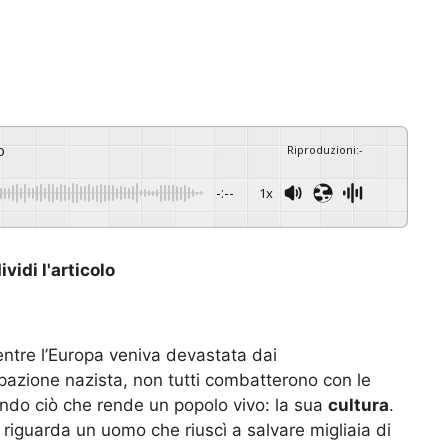
o
Riproduzioni
:
-
-:--
1x
vidi l'articolo
entre l’Europa veniva devastata dai
pazione nazista, non tutti combatterono con le
gendo ciò che rende un popolo vivo: la sua
cultura
.
riguarda un uomo che riuscì a salvare migliaia di