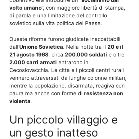
L’obiettivo era introdurre un “
socialismo dal
volto umano
”, con maggiore libertà di stampa,
di parola e una limitazione del controllo
sovietico sulla vita politica del Paese.
Queste riforme furono giudicate inaccettabili
dall’
Unione Sovietica
. Nella notte tra il
20 e il
21 agosto 1968
, circa
200.000 soldati
e oltre
2.000 carri armati
entrarono in
Cecoslovacchia. Le città e i piccoli centri rurali
vennero attraversati da lunghe colonne militari,
mentre la popolazione, disarmata, reagiva con
paura ma anche con forme di
resistenza non
violenta
.
Un piccolo villaggio e
un gesto inatteso