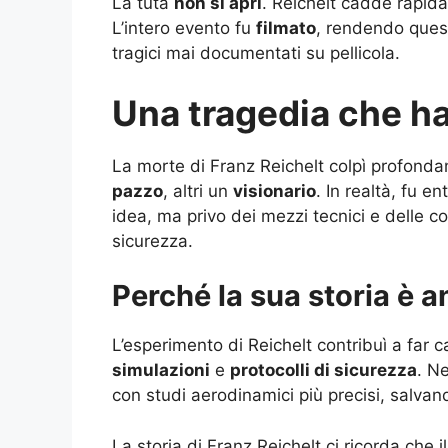
La tuta
non si aprì
. Reichelt cadde rapida
L’intero evento fu
filmato
, rendendo quest
tragici mai documentati su pellicola.
Una tragedia che ha
La morte di Franz Reichelt colpì profondam
pazzo
, altri un
visionario
. In realtà, fu 
idea, ma privo dei mezzi tecnici e delle c
sicurezza.
Perché la sua storia è 
L’esperimento di Reichelt contribuì a far
simulazioni
e
protocolli di sicurezza
. Ne
con studi aerodinamici più precisi, salvand
La storia di Franz Reichelt ci ricorda che i