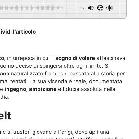
-:--
1x
vidi l'articolo
to
, in un’epoca in cui il
sogno di volare
affascinava
 uomo decise di spingersi oltre ogni limite. Si
iaco
naturalizzato francese, passato alla storia per
i mai tentati. La sua vicenda è reale, documentata
me
ingegno
,
ambizione
e fiducia assoluta nella
dia.
elt
 e si trasferì giovane a Parigi, dove aprì una