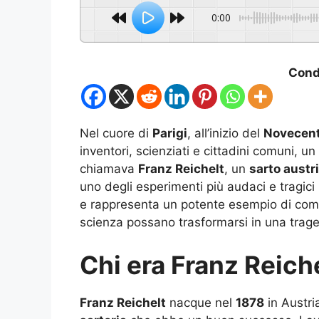
0:00
Condi
Nel cuore di
Parigi
, all’inizio del
Novecen
inventori, scienziati e cittadini comuni, un
chiamava
Franz Reichelt
, un
sarto austr
uno degli esperimenti più audaci e tragic
e rappresenta un potente esempio di co
scienza possano trasformarsi in una trage
Chi era Franz Reich
Franz Reichelt
nacque nel
1878
in Austria