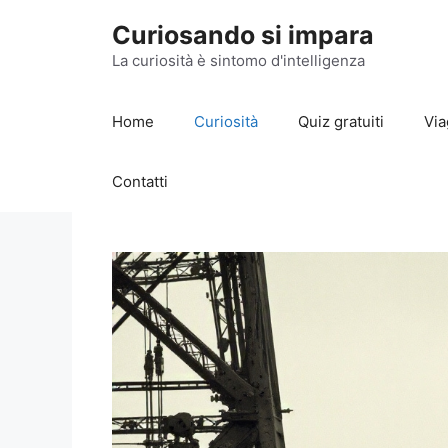
Vai
Curiosando si impara
al
contenuto
La curiosità è sintomo d'intelligenza
Home
Curiosità
Quiz gratuiti
Via
Contatti