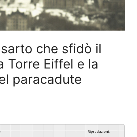
 sarto che sfidò il
la Torre Eiffel e la
del paracadute
o
Riproduzioni
:
-