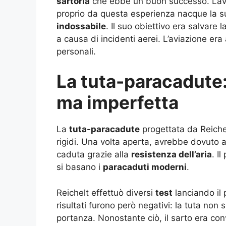
sartoria
che ebbe un buon successo. Lav
proprio da questa esperienza nacque la s
indossabile
. Il suo obiettivo era salvare l
a causa di incidenti aerei. L’aviazione era
personali.
La tuta-paracadute:
ma imperfetta
La
tuta-paracadute
progettata da Reiche
rigidi. Una volta aperta, avrebbe dovuto a
caduta grazie alla
resistenza dell’aria
. I
si basano i
paracaduti moderni
.
Reichelt effettuò diversi
test
lanciando il 
risultati furono però negativi: la tuta no
portanza. Nonostante ciò, il sarto era con