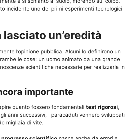
mente e si schiantò al suolo, morendo sul colpo.
o incidente uno dei primi esperimenti tecnologici
 lasciato un’eredità
ente l’opinione pubblica. Alcuni lo definirono un
entrambe le cose: un uomo animato da una grande
onoscenze scientifiche necessarie per realizzarla in
ancora importante
 capire quanto fossero fondamentali
test rigorosi
,
gli anni successivi, i paracaduti vennero sviluppati
o migliaia di vite.
l
progresso scientifico
nasce anche da errori e