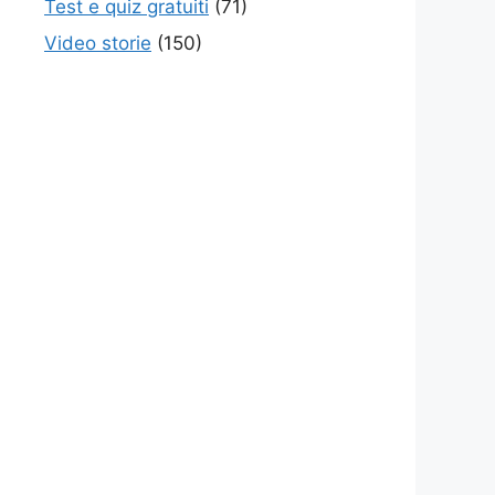
Test e quiz gratuiti
(71)
Video storie
(150)