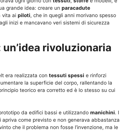
orava ogni giorno con
tessuti
,
stoffe
e modelli, e
ua grande idea: creare un
paracadute
a vita ai
piloti
, che in quegli anni morivano spesso
 agli inizi e mancavano veri sistemi di sicurezza
 un’idea rivoluzionaria
lt era realizzata con
tessuti spessi
e rinforzi
umentare la superficie del corpo, rallentando la
l principio teorico era corretto ed è lo stesso su cui
prototipo da edifici bassi e utilizzando
manichini
. I
n si apriva come previsto e non generava abbastanza
vinto che il problema non fosse l’invenzione, ma le