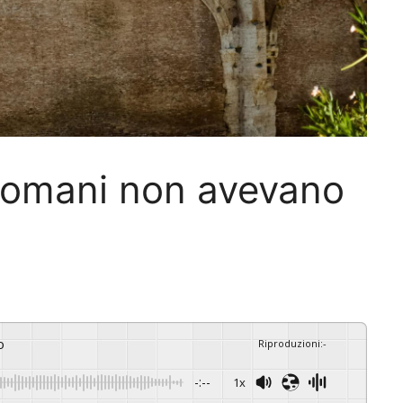
 romani non avevano
o
Riproduzioni
:
-
-:--
1x