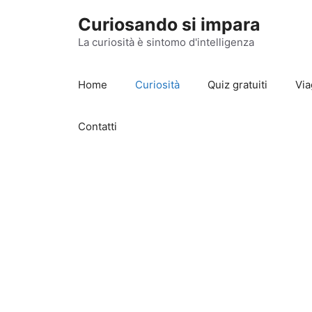
Vai
Curiosando si impara
al
contenuto
La curiosità è sintomo d'intelligenza
Home
Curiosità
Quiz gratuiti
Via
Contatti