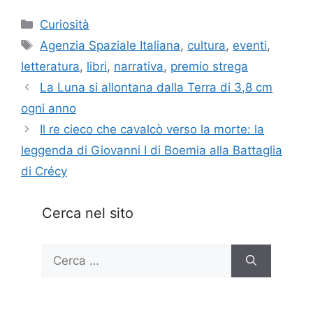
Categorie
Curiosità
Tag
Agenzia Spaziale Italiana
,
cultura
,
eventi
,
letteratura
,
libri
,
narrativa
,
premio strega
La Luna si allontana dalla Terra di 3,8 cm
ogni anno
Il re cieco che cavalcò verso la morte: la
leggenda di Giovanni I di Boemia alla Battaglia
di Crécy
Cerca nel sito
Ricerca
per: