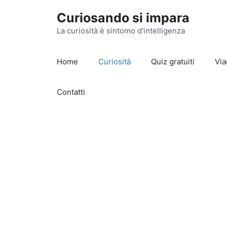
Vai
Curiosando si impara
al
contenuto
La curiosità è sintomo d'intelligenza
Home
Curiosità
Quiz gratuiti
Via
Contatti