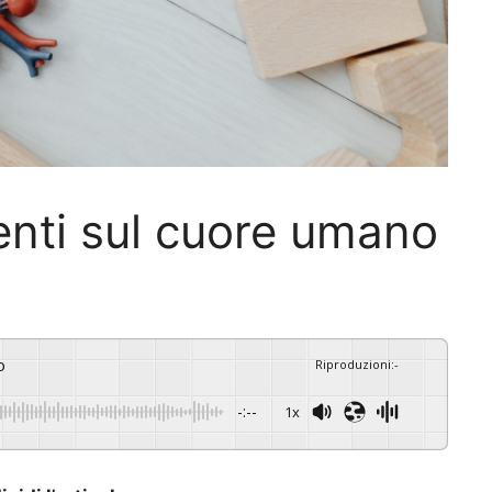
nti sul cuore umano
o
Riproduzioni
:
-
-:--
1x