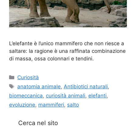
L’elefante è l’unico mammifero che non riesce a
saltare: la ragione è una raffinata combinazione
di massa, ossa colonnari e tendini.
Categorie
Curiosità
Tag
anatomia animale
,
Antibiotici naturali
,
biomeccanica
,
curiosità animali
,
elefanti
,
evoluzione
,
mammiferi
,
salto
Cerca nel sito