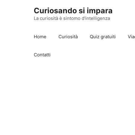
Vai
Curiosando si impara
al
contenuto
La curiosità è sintomo d'intelligenza
Home
Curiosità
Quiz gratuiti
Via
Contatti