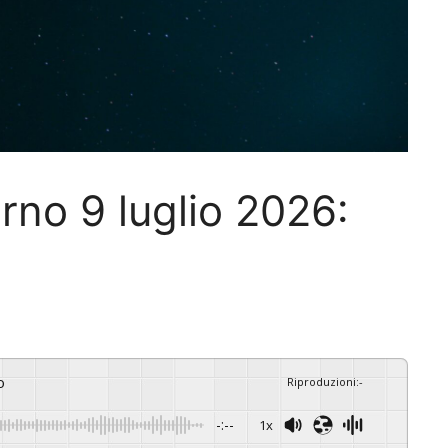
rno 9 luglio 2026:
o
Riproduzioni
:
-
-:--
1x