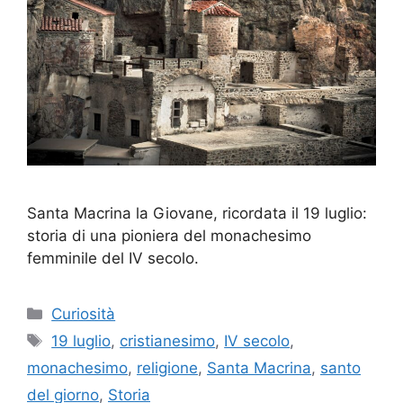
Santa Macrina la Giovane, ricordata il 19 luglio:
storia di una pioniera del monachesimo
femminile del IV secolo.
Categorie
Curiosità
Tag
19 luglio
,
cristianesimo
,
IV secolo
,
monachesimo
,
religione
,
Santa Macrina
,
santo
del giorno
,
Storia