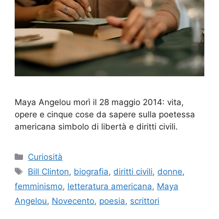
Maya Angelou morì il 28 maggio 2014: vita,
opere e cinque cose da sapere sulla poetessa
americana simbolo di libertà e diritti civili.
Categorie
Curiosità
Tag
Bill Clinton
,
biografia
,
diritti civili
,
donne
,
femminismo
,
letteratura americana
,
Maya
Angelou
,
Novecento
,
poesia
,
scrittori