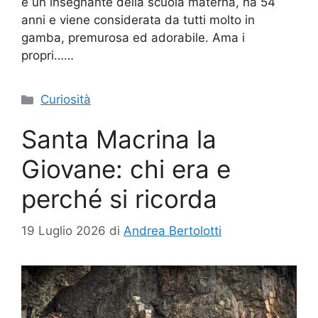
è un insegnante della scuola materna, ha 54
anni e viene considerata da tutti molto in
gamba, premurosa ed adorabile. Ama i
propri……
Categorie
Curiosità
Santa Macrina la
Giovane: chi era e
perché si ricorda
19 Luglio 2026
di
Andrea Bertolotti