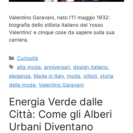
Valentino Garavani, nato l’11 maggio 1932:
biografia dello stilista italiano del ‘rosso
Valentino’ e cinque cose da sapere sulla sua
carriera.
Categorie
Curiosità
Tag
alta moda
,
anniversari
,
design italiano
,
eleganza
,
Made in Italy
,
moda
,
stilisti
,
storia
della moda
,
Valentino Garavani
Energia Verde dalle
Città: Come gli Alberi
Urbani Diventano