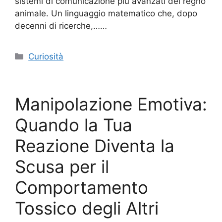
sistemi di comunicazione più avanzati del regno
animale. Un linguaggio matematico che, dopo
decenni di ricerche,……
Categorie
Curiosità
Manipolazione Emotiva:
Quando la Tua
Reazione Diventa la
Scusa per il
Comportamento
Tossico degli Altri