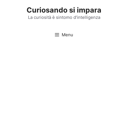
Vai
Curiosando si impara
al
contenuto
La curiosità è sintomo d'intelligenza
Menu