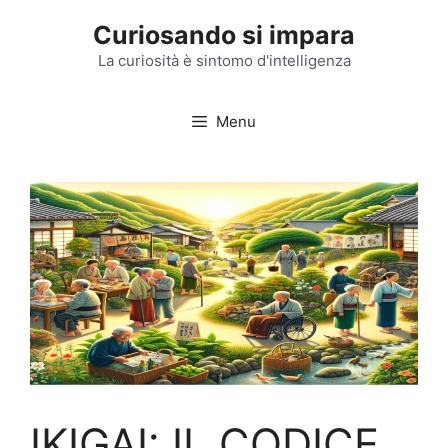
Vai
Curiosando si impara
al
contenuto
La curiosità è sintomo d'intelligenza
Menu
IKIGAI: IL CODICE