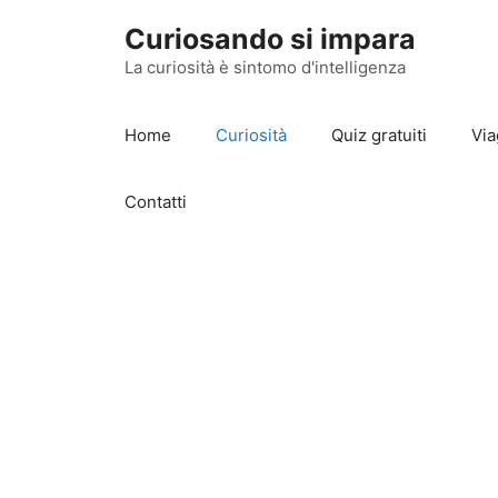
Vai
Curiosando si impara
al
contenuto
La curiosità è sintomo d'intelligenza
Home
Curiosità
Quiz gratuiti
Via
Contatti