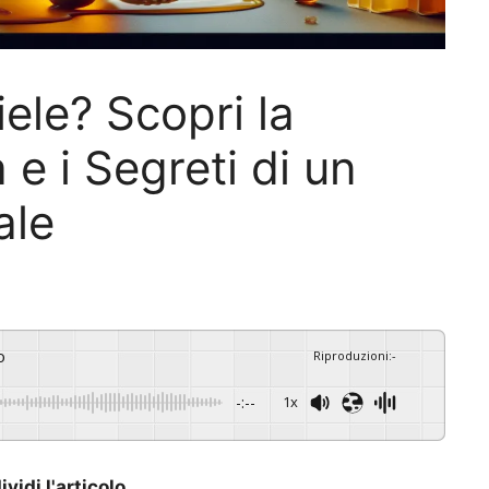
ele? Scopri la
 e i Segreti di un
ale
o
Riproduzioni
:
-
-:--
1x
vidi l'articolo