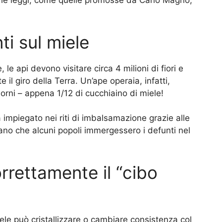
 che leggi, come quelle promosse da Carlo Magno,
ti sul miele
le api devono visitare circa 4 milioni di fiori e
 il giro della Terra. Un’ape operaia, infatti,
giorni – appena 1/12 di cucchiaino di miele!
va impiegato nei riti di imbalsamazione grazie alle
no che alcuni popoli immergessero i defunti nel
rettamente il “cibo
iele può cristallizzare o cambiare consistenza col