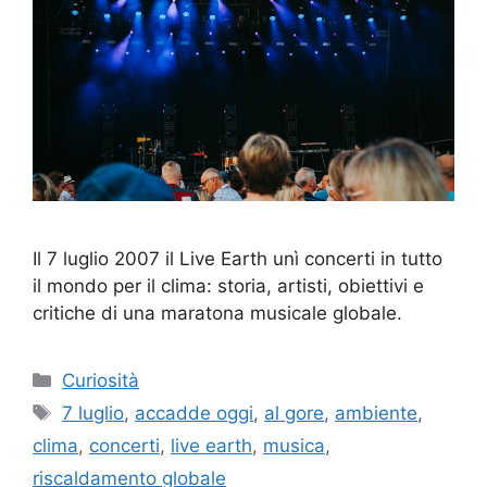
Il 7 luglio 2007 il Live Earth unì concerti in tutto
il mondo per il clima: storia, artisti, obiettivi e
critiche di una maratona musicale globale.
Categorie
Curiosità
Tag
7 luglio
,
accadde oggi
,
al gore
,
ambiente
,
clima
,
concerti
,
live earth
,
musica
,
riscaldamento globale