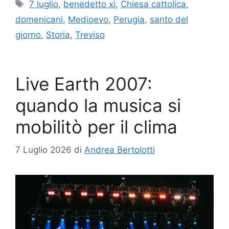
Tag
7 luglio
,
benedetto xi
,
Chiesa cattolica
,
domenicani
,
Medioevo
,
Perugia
,
santo del
giorno
,
Storia
,
Treviso
Live Earth 2007:
quando la musica si
mobilitò per il clima
7 Luglio 2026
di
Andrea Bertolotti