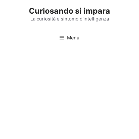
Vai
Curiosando si impara
al
contenuto
La curiosità è sintomo d'intelligenza
Menu