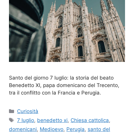
Santo del giorno 7 luglio: la storia del beato
Benedetto XI, papa domenicano del Trecento,
tra il conflitto con la Francia e Perugia.
Categorie
Curiosità
Tag
7 luglio
,
benedetto xi
,
Chiesa cattolica
,
domenicani
,
Medioevo
,
Perugia
,
santo del