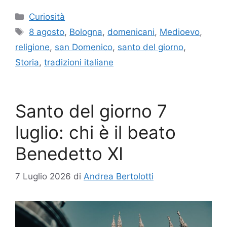
Categorie
Curiosità
Tag
8 agosto
,
Bologna
,
domenicani
,
Medioevo
,
religione
,
san Domenico
,
santo del giorno
,
Storia
,
tradizioni italiane
Santo del giorno 7
luglio: chi è il beato
Benedetto XI
7 Luglio 2026
di
Andrea Bertolotti