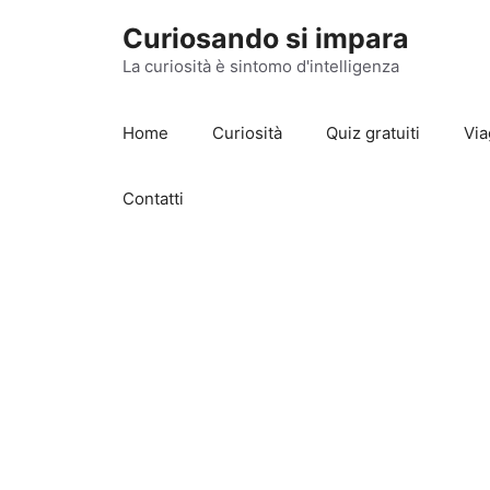
Vai
Curiosando si impara
al
contenuto
La curiosità è sintomo d'intelligenza
Home
Curiosità
Quiz gratuiti
Via
Contatti