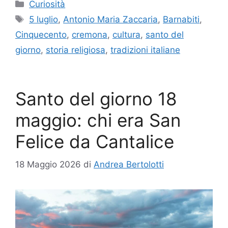
Categorie
Curiosità
Tag
5 luglio
,
Antonio Maria Zaccaria
,
Barnabiti
,
Cinquecento
,
cremona
,
cultura
,
santo del
giorno
,
storia religiosa
,
tradizioni italiane
Santo del giorno 18
maggio: chi era San
Felice da Cantalice
18 Maggio 2026
di
Andrea Bertolotti