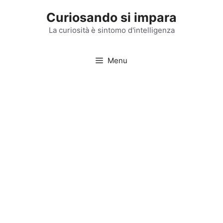
Vai
Curiosando si impara
al
contenuto
La curiosità è sintomo d'intelligenza
Menu