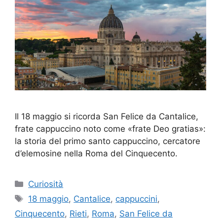
Il 18 maggio si ricorda San Felice da Cantalice,
frate cappuccino noto come «frate Deo gratias»:
la storia del primo santo cappuccino, cercatore
d’elemosine nella Roma del Cinquecento.
Categorie
Curiosità
Tag
18 maggio
,
Cantalice
,
cappuccini
,
Cinquecento
,
Rieti
,
Roma
,
San Felice da