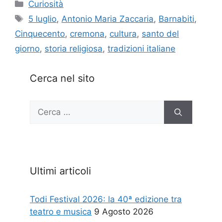
Categorie
Curiosità
Tag
5 luglio
,
Antonio Maria Zaccaria
,
Barnabiti
,
Cinquecento
,
cremona
,
cultura
,
santo del
giorno
,
storia religiosa
,
tradizioni italiane
Cerca nel sito
Ricerca
per:
Ultimi articoli
Todi Festival 2026: la 40ª edizione tra
teatro e musica
9 Agosto 2026