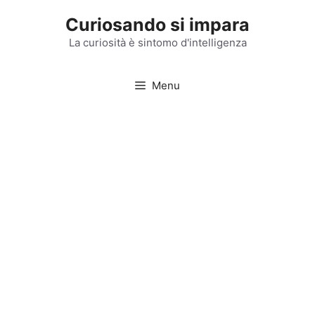
Vai
Curiosando si impara
al
contenuto
La curiosità è sintomo d'intelligenza
Menu