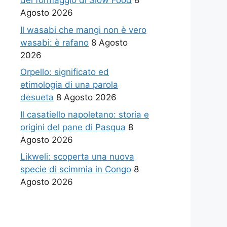
del formaggio di Slow Food
8
Agosto 2026
Il wasabi che mangi non è vero
wasabi: è rafano
8 Agosto
2026
Orpello: significato ed
etimologia di una parola
desueta
8 Agosto 2026
Il casatiello napoletano: storia e
origini del pane di Pasqua
8
Agosto 2026
Likweli: scoperta una nuova
specie di scimmia in Congo
8
Agosto 2026