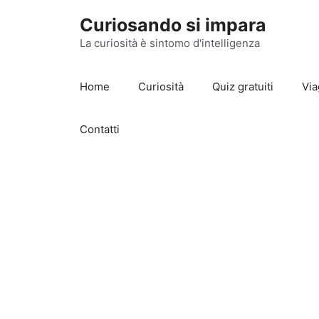
Vai
Curiosando si impara
al
contenuto
La curiosità è sintomo d'intelligenza
Home
Curiosità
Quiz gratuiti
Via
Contatti