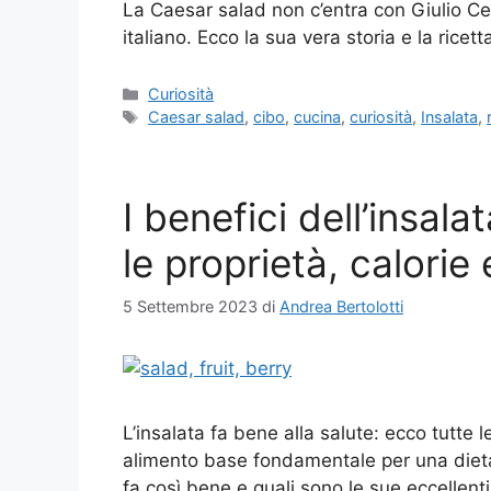
La Caesar salad non c’entra con Giulio C
italiano. Ecco la sua vera storia e la ricett
Categorie
Curiosità
Tag
Caesar salad
,
cibo
,
cucina
,
curiosità
,
Insalata
,
I benefici dell’insala
le proprietà, calorie 
5 Settembre 2023
di
Andrea Bertolotti
L’insalata fa bene alla salute: ecco tutte l
alimento base fondamentale per una diet
fa così bene e quali sono le sue eccellent