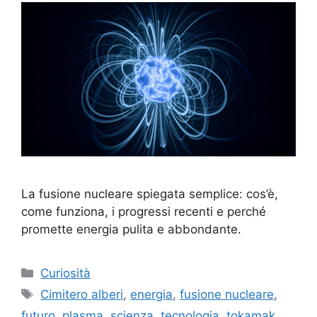
La fusione nucleare spiegata semplice: cos’è,
come funziona, i progressi recenti e perché
promette energia pulita e abbondante.
Categorie
Curiosità
Tag
Cimitero alberi
,
energia
,
fusione nucleare
,
futuro
,
plasma
,
scienza
,
tecnologia
,
tokamak