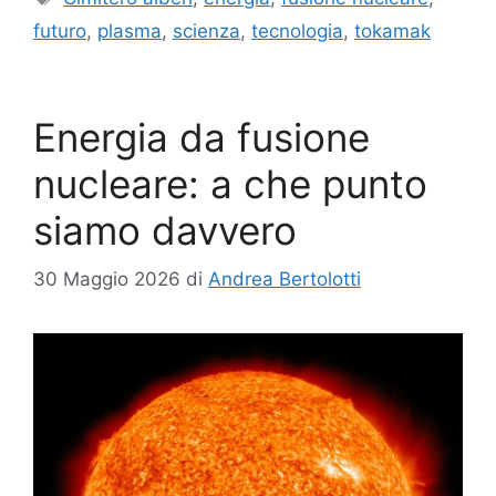
futuro
,
plasma
,
scienza
,
tecnologia
,
tokamak
Energia da fusione
nucleare: a che punto
siamo davvero
30 Maggio 2026
di
Andrea Bertolotti