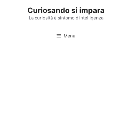
Vai
Curiosando si impara
al
contenuto
La curiosità è sintomo d'intelligenza
Menu