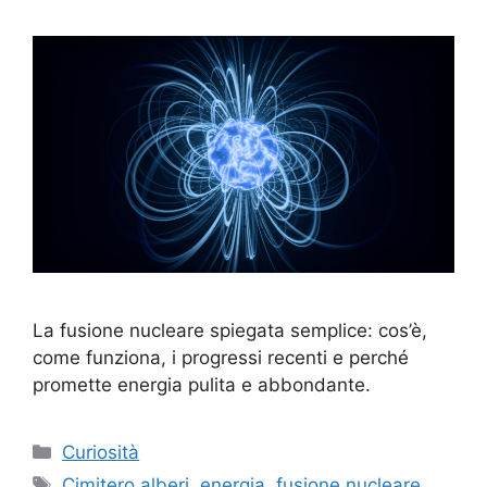
La fusione nucleare spiegata semplice: cos’è,
come funziona, i progressi recenti e perché
promette energia pulita e abbondante.
Categorie
Curiosità
Tag
Cimitero alberi
,
energia
,
fusione nucleare
,