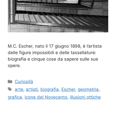
M.C. Escher, nato il 17 giugno 1898, è l’artista
delle figure impossibili e delle tassellature:
biografia e cinque cose da sapere sulle sue
opere.
Categorie
Curiosità
Tag
arte
,
artisti
,
biografia
,
Escher
,
geometria
,
grafica
,
icone del Novecento
,
illusioni ottiche