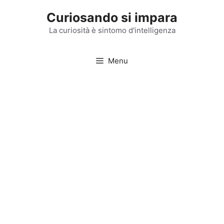
Vai
Curiosando si impara
al
contenuto
La curiosità è sintomo d'intelligenza
Menu