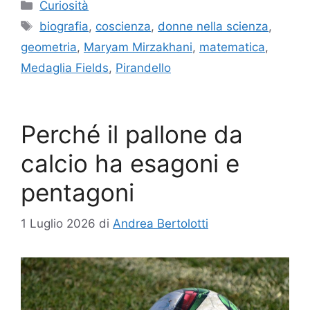
Categorie
Curiosità
Tag
biografia
,
coscienza
,
donne nella scienza
,
geometria
,
Maryam Mirzakhani
,
matematica
,
Medaglia Fields
,
Pirandello
Perché il pallone da
calcio ha esagoni e
pentagoni
1 Luglio 2026
di
Andrea Bertolotti