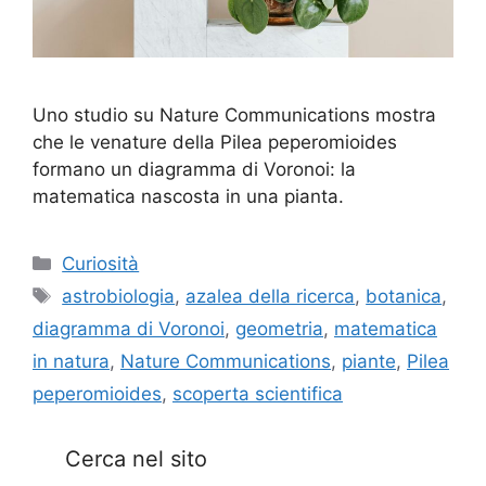
Uno studio su Nature Communications mostra
che le venature della Pilea peperomioides
formano un diagramma di Voronoi: la
matematica nascosta in una pianta.
Categorie
Curiosità
Tag
astrobiologia
,
azalea della ricerca
,
botanica
,
diagramma di Voronoi
,
geometria
,
matematica
in natura
,
Nature Communications
,
piante
,
Pilea
peperomioides
,
scoperta scientifica
Cerca nel sito