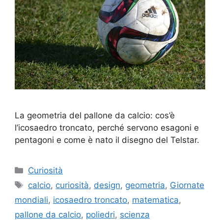
La geometria del pallone da calcio: cos’è
l’icosaedro troncato, perché servono esagoni e
pentagoni e come è nato il disegno del Telstar.
Categorie
Curiosità
Tag
calcio
,
curiosità
,
design
,
geometria
,
Giornate
mondiali
,
icosaedro troncato
,
matematica
,
pallone da calcio
,
poliedri
,
scienza