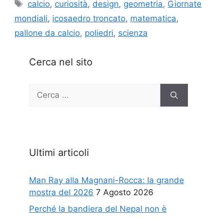
Tag
calcio
,
curiosità
,
design
,
geometria
,
Giornate
mondiali
,
icosaedro troncato
,
matematica
,
pallone da calcio
,
poliedri
,
scienza
Cerca nel sito
Ricerca
per:
Ultimi articoli
Man Ray alla Magnani-Rocca: la grande
mostra del 2026
7 Agosto 2026
Perché la bandiera del Nepal non è