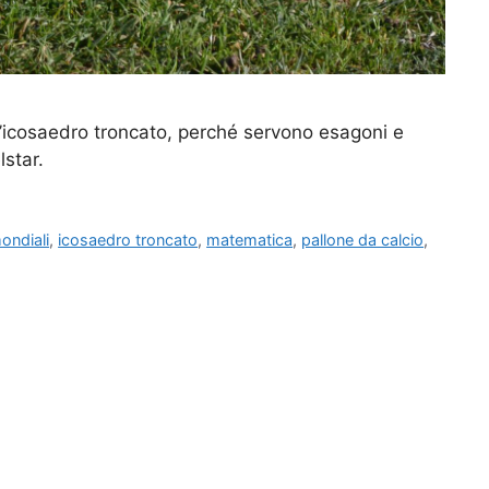
 l’icosaedro troncato, perché servono esagoni e
star.
ondiali
,
icosaedro troncato
,
matematica
,
pallone da calcio
,