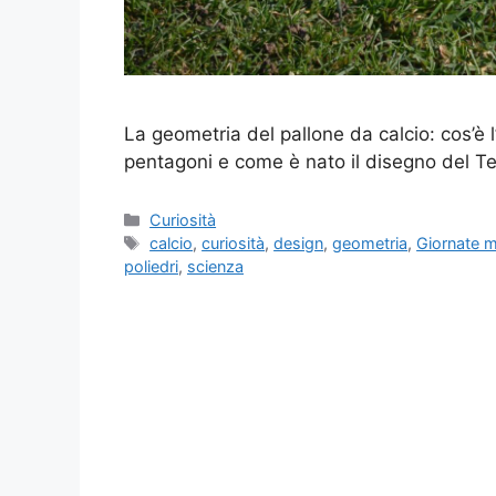
La geometria del pallone da calcio: cos’è
pentagoni e come è nato il disegno del Tel
Categorie
Curiosità
Tag
calcio
,
curiosità
,
design
,
geometria
,
Giornate m
poliedri
,
scienza