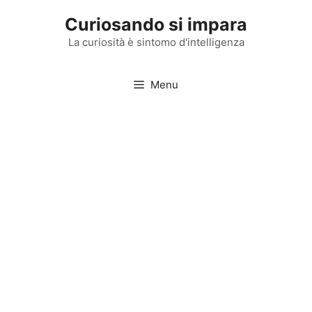
Vai
Curiosando si impara
al
contenuto
La curiosità è sintomo d'intelligenza
Menu