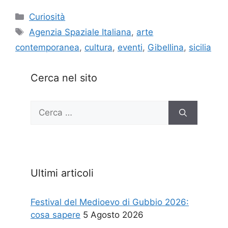
Categorie
Curiosità
Tag
Agenzia Spaziale Italiana
,
arte
contemporanea
,
cultura
,
eventi
,
Gibellina
,
sicilia
Cerca nel sito
Ricerca
per:
Ultimi articoli
Festival del Medioevo di Gubbio 2026:
cosa sapere
5 Agosto 2026