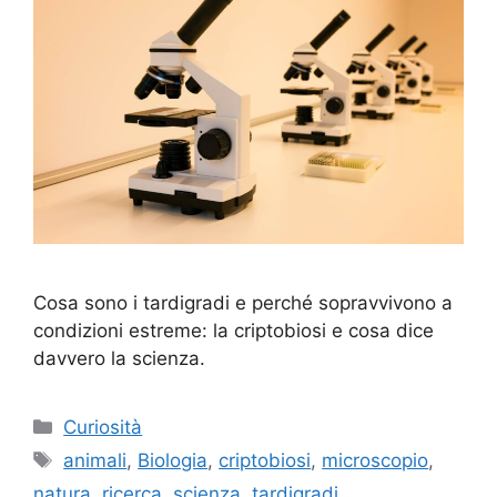
Cosa sono i tardigradi e perché sopravvivono a
condizioni estreme: la criptobiosi e cosa dice
davvero la scienza.
Categorie
Curiosità
Tag
animali
,
Biologia
,
criptobiosi
,
microscopio
,
natura
,
ricerca
,
scienza
,
tardigradi