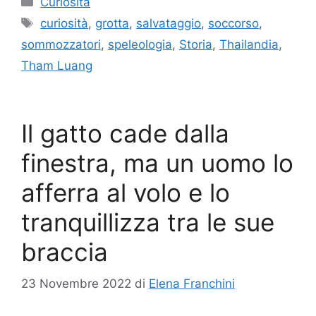
Curiosità
Tag
curiosità
,
grotta
,
salvataggio
,
soccorso
,
sommozzatori
,
speleologia
,
Storia
,
Thailandia
,
Tham Luang
Il gatto cade dalla
finestra, ma un uomo lo
afferra al volo e lo
tranquillizza tra le sue
braccia
23 Novembre 2022
di
Elena Franchini