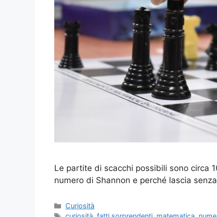
Le partite di scacchi possibili sono circa 1
numero di Shannon e perché lascia senza
Categorie
Curiosità
Tag
curiosità
,
fatti sorprendenti
,
matematica
,
nume