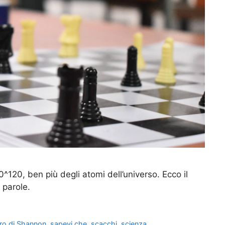
0^120, ben più degli atomi dell’universo. Ecco il
 parole.
ro di Shannon
,
sapevi che
,
scacchi
,
scienza