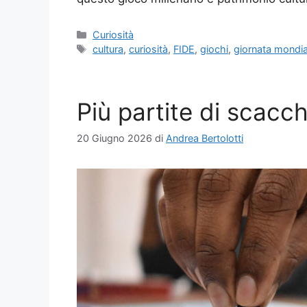
Categorie
Curiosità
Tag
cultura
,
curiosità
,
FIDE
,
giochi
,
giornata mondia
Più partite di scacch
20 Giugno 2026
di
Andrea Bertolotti