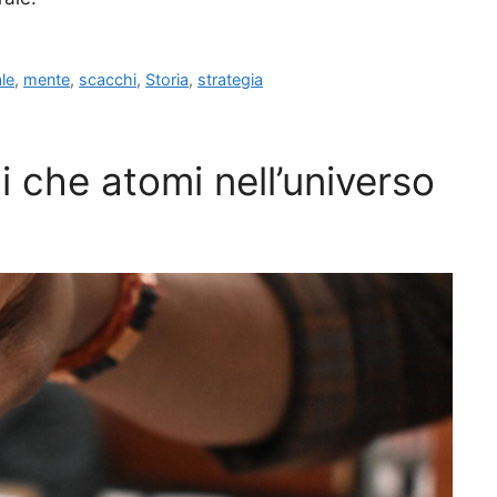
le
,
mente
,
scacchi
,
Storia
,
strategia
i che atomi nell’universo