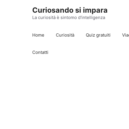
Vai
Curiosando si impara
al
contenuto
La curiosità è sintomo d'intelligenza
Home
Curiosità
Quiz gratuiti
Via
Contatti