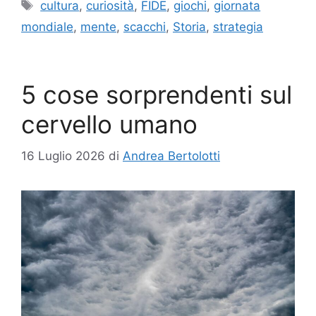
Tag
cultura
,
curiosità
,
FIDE
,
giochi
,
giornata
mondiale
,
mente
,
scacchi
,
Storia
,
strategia
5 cose sorprendenti sul
cervello umano
16 Luglio 2026
di
Andrea Bertolotti