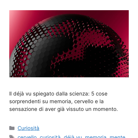
Il déjà vu spiegato dalla scienza: 5 cose
sorprendenti su memoria, cervello e la
sensazione di aver già vissuto un momento.
Categorie
Curiosità
Tag
cervello
,
curiosità
,
déjà vu
,
memoria
,
mente
,