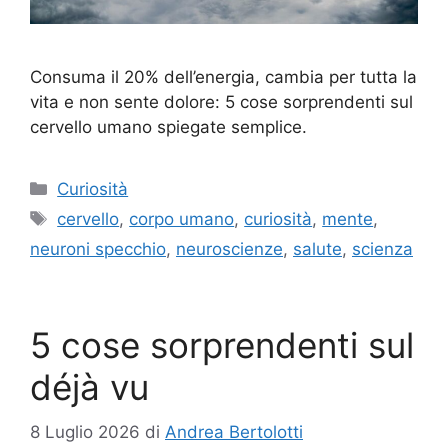
Consuma il 20% dell’energia, cambia per tutta la
vita e non sente dolore: 5 cose sorprendenti sul
cervello umano spiegate semplice.
Categorie
Curiosità
Tag
cervello
,
corpo umano
,
curiosità
,
mente
,
neuroni specchio
,
neuroscienze
,
salute
,
scienza
5 cose sorprendenti sul
déjà vu
8 Luglio 2026
di
Andrea Bertolotti