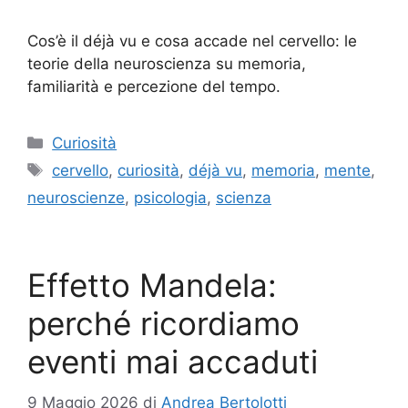
Cos’è il déjà vu e cosa accade nel cervello: le
teorie della neuroscienza su memoria,
familiarità e percezione del tempo.
Categorie
Curiosità
Tag
cervello
,
curiosità
,
déjà vu
,
memoria
,
mente
,
neuroscienze
,
psicologia
,
scienza
Effetto Mandela:
perché ricordiamo
eventi mai accaduti
9 Maggio 2026
di
Andrea Bertolotti