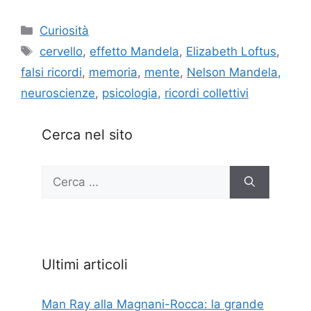
Categorie
Curiosità
Tag
cervello
,
effetto Mandela
,
Elizabeth Loftus
,
falsi ricordi
,
memoria
,
mente
,
Nelson Mandela
,
neuroscienze
,
psicologia
,
ricordi collettivi
Cerca nel sito
Ricerca
per:
Ultimi articoli
Man Ray alla Magnani-Rocca: la grande