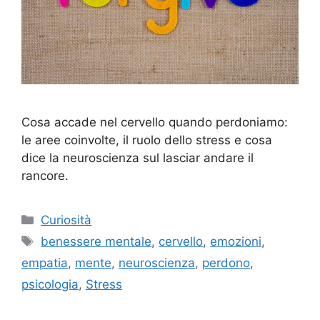
Cosa accade nel cervello quando perdoniamo:
le aree coinvolte, il ruolo dello stress e cosa
dice la neuroscienza sul lasciar andare il
rancore.
Categorie
Curiosità
Tag
benessere mentale
,
cervello
,
emozioni
,
empatia
,
mente
,
neuroscienza
,
perdono
,
psicologia
,
Stress