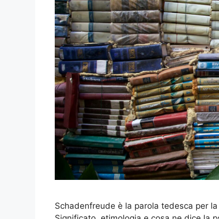
Schadenfreude è la parola tedesca per la g
Significato, etimologia e cosa ne dice la p