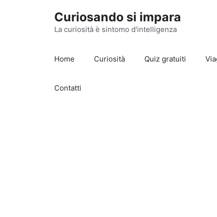
Vai
Curiosando si impara
al
contenuto
La curiosità è sintomo d'intelligenza
Home
Curiosità
Quiz gratuiti
Via
Contatti