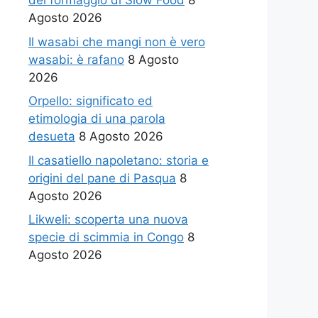
del formaggio di Slow Food
8
Agosto 2026
Il wasabi che mangi non è vero
wasabi: è rafano
8 Agosto
2026
Orpello: significato ed
etimologia di una parola
desueta
8 Agosto 2026
Il casatiello napoletano: storia e
origini del pane di Pasqua
8
Agosto 2026
Likweli: scoperta una nuova
specie di scimmia in Congo
8
Agosto 2026