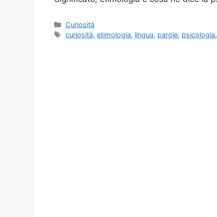
Categorie
Curiosità
Tag
curiosità
,
etimologia
,
lingua
,
parole
,
psicologia