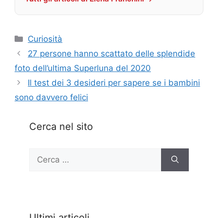
Categorie
Curiosità
27 persone hanno scattato delle splendide
foto dell’ultima Superluna del 2020
Il test dei 3 desideri per sapere se i bambini
sono davvero felici
Cerca nel sito
Ricerca
per:
Ultimi articoli