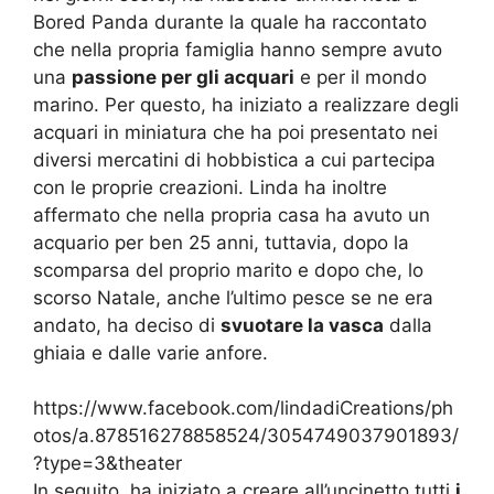
Bored Panda durante la quale ha raccontato
che nella propria famiglia hanno sempre avuto
una
passione per gli acquari
e per il mondo
marino. Per questo, ha iniziato a realizzare degli
acquari in miniatura che ha poi presentato nei
diversi mercatini di hobbistica a cui partecipa
con le proprie creazioni. Linda ha inoltre
affermato che nella propria casa ha avuto un
acquario per ben 25 anni, tuttavia, dopo la
scomparsa del proprio marito e dopo che, lo
scorso Natale, anche l’ultimo pesce se ne era
andato, ha deciso di
svuotare la vasca
dalla
ghiaia e dalle varie anfore.
https://www.facebook.com/lindadiCreations/ph
otos/a.878516278858524/3054749037901893/
?type=3&theater
In seguito, ha iniziato a creare all’uncinetto tutti
i