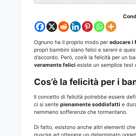
Condi
Ognuno ha il proprio modo per
educare i f
propri bambini siano felici e sereni e que
d’accordo. Però, cos’è la felicità per un ba
veramente felici
esiste un semplice test 
Cos’è la felicità per i b
Il concetto di felicità potrebbe essere d
ci si sente
pienamente soddisfatti
e dura
nemmeno sofferenze che tormentano.
Di fatto, esistono anche altri elementi ch
riuscire ad ottenere un determinato ogget