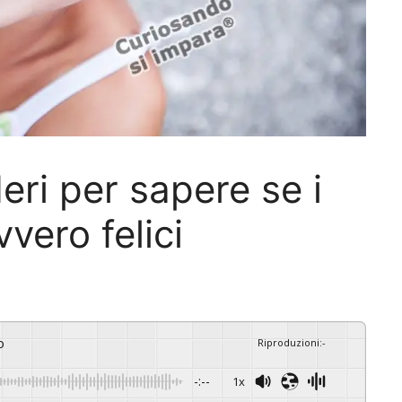
deri per sapere se i
vero felici
o
Riproduzioni
:
-
-:--
1x