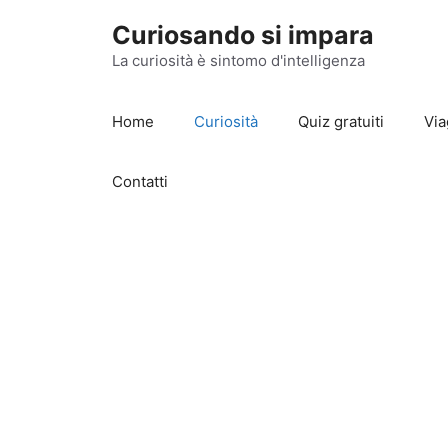
Vai
Curiosando si impara
al
contenuto
La curiosità è sintomo d'intelligenza
Home
Curiosità
Quiz gratuiti
Via
Contatti