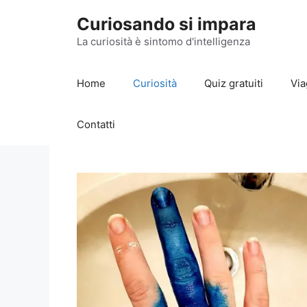
Vai
Curiosando si impara
al
contenuto
La curiosità è sintomo d'intelligenza
Home
Curiosità
Quiz gratuiti
Via
Contatti