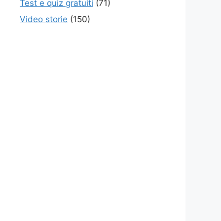
Test e quiz gratuiti
(71)
Video storie
(150)