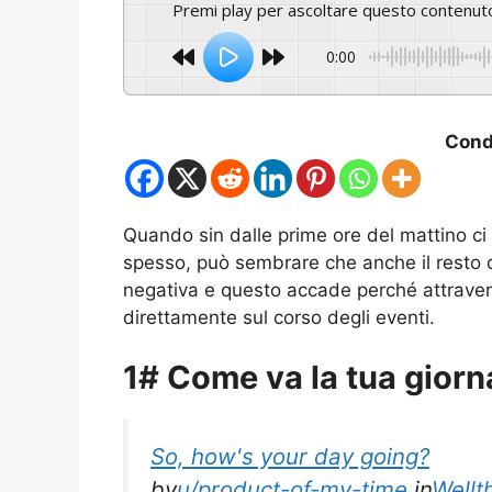
Premi play per ascoltare questo contenut
0:00
Condi
Quando sin dalle prime ore del mattino ci 
spesso, può sembrare che anche il resto d
negativa e questo accade perché attrave
direttamente sul corso degli eventi.
1# Come va la tua giorn
So, how's your day going?
by
u/product-of-my-time
in
Wellt