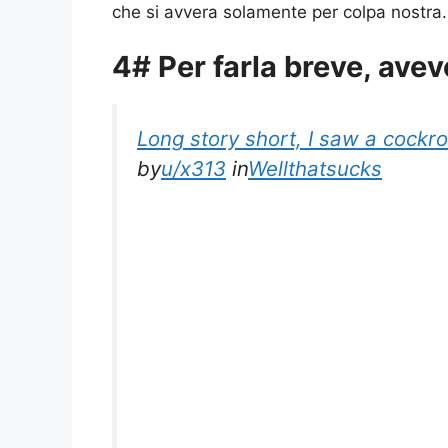
che si avvera solamente per colpa nostra.
4# Per farla breve, ave
Long story short, I saw a cockr
by
u/x313
in
Wellthatsucks