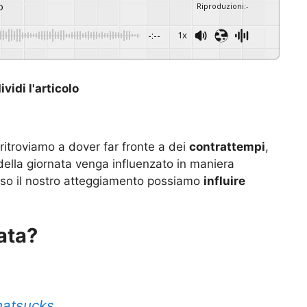
o
Riproduzioni
:
-
-:--
1x
vidi l'articolo
ritroviamo a dover far fronte a dei
contrattempi
,
ella giornata venga influenzato in maniera
rso il nostro atteggiamento possiamo
influire
ata?
hatsucks