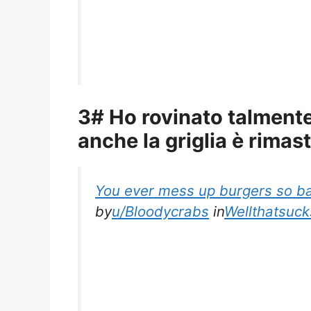
3# Ho rovinato talmente
anche la griglia è rimas
You ever mess up burgers so bad
by
u/Bloodycrabs
in
Wellthatsuck