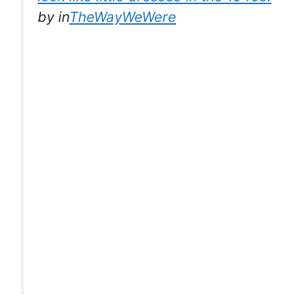
by
in
TheWayWeWere