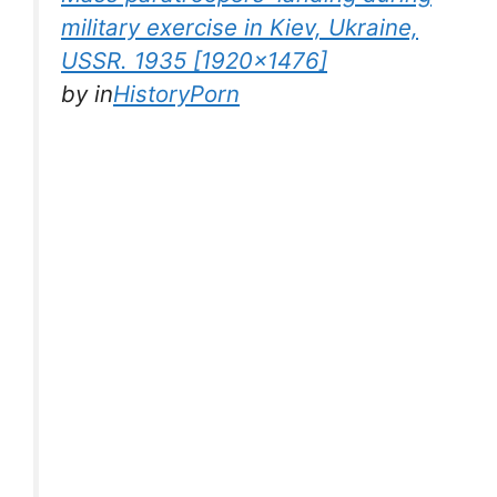
military exercise in Kiev, Ukraine,
USSR. 1935 [1920×1476]
by
in
HistoryPorn