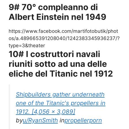
9# 70° compleanno di
Albert Einstein nel 1949
https://www.facebook.com/martifotobutik/phot
os/a.489665391208040/1242383345936237/?
type=3&theater
10# I costruttori navali
riuniti sotto ad una delle
eliche del Titanic nel 1912
Shipbuilders gather underneath
one of the Titanic's propellers in
1912. [4,056 x 3,089]
by
u/RyanSmith
in
propellerporn