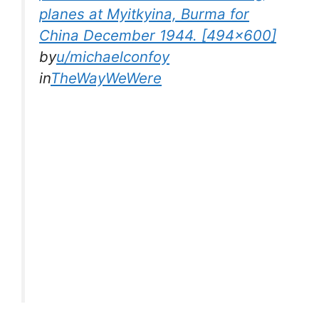
planes at Myitkyina, Burma for
China December 1944. [494×600]
by
u/michaelconfoy
in
TheWayWeWere