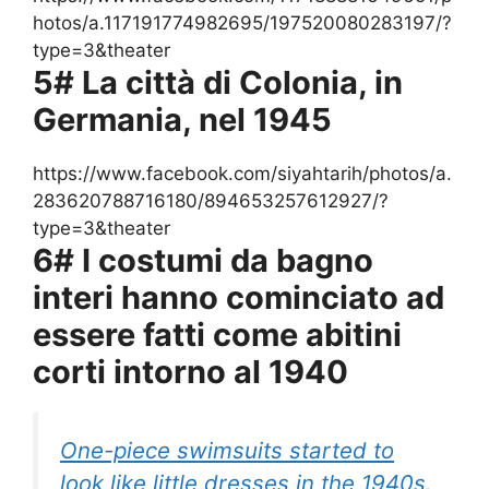
hotos/a.117191774982695/197520080283197/?
type=3&theater
5# La città di Colonia, in
Germania, nel 1945
https://www.facebook.com/siyahtarih/photos/a.
283620788716180/894653257612927/?
type=3&theater
6# I costumi da bagno
interi hanno cominciato ad
essere fatti come abitini
corti intorno al 1940
One-piece swimsuits started to
look like little dresses in the 1940s.