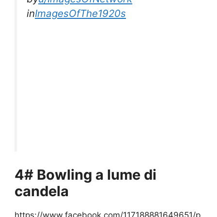
in
ImagesOfThe1920s
4# Bowling a lume di
candela
https://www.facebook.com/117188881649651/p