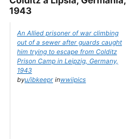
Colditz a Lipsia, Germania,
1943
An Allied prisoner of war climbing
out of a sewer after guards caught
him trying to escape from Colditz
Prison Camp in Leipzig, Germany,
1943
by
u/ibkeepr
in
wwiipics