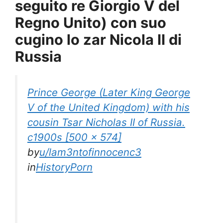
seguito re Giorgio V del
Regno Unito) con suo
cugino lo zar Nicola II di
Russia
Prince George (Later King George
V of the United Kingdom) with his
cousin Tsar Nicholas II of Russia.
c1900s [500 x 574]
by
u/lam3ntofinnocenc3
in
HistoryPorn