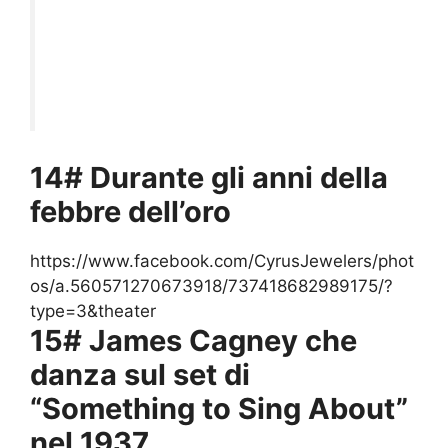
14# Durante gli anni della
febbre dell’oro
https://www.facebook.com/CyrusJewelers/phot
os/a.560571270673918/737418682989175/?
type=3&theater
15# James Cagney che
danza sul set di
“Something to Sing About”
nel 1937