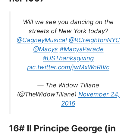
Will we see you dancing on the
streets of New York today?
@CagneyMusical
@RCreightonNYC
@Macys
#MacysParade
#USThanksgiving
pic.twitter.com/jwMxWnRIVc
— The Widow Tillane
(@TheWidowTillane)
November 24,
2016
16# Il Principe George (in