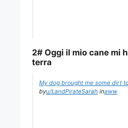
2# Oggi il mio cane mi h
terra
My dog brought me some dirt t
by
u/LandPirateSarah
in
aww