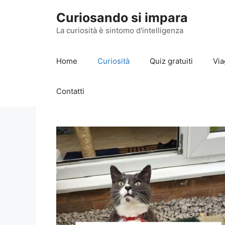
Vai
Curiosando si impara
al
contenuto
La curiosità è sintomo d'intelligenza
Home
Curiosità
Quiz gratuiti
Via
Contatti