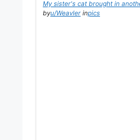
My sister's cat brought in anoth
by
u/Weavler
in
pics