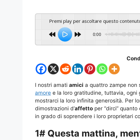
Premi play per ascoltare questo contenut
0:00
Condi
I nostri amati
amici
a quattro zampe non sa
amore
e la loro gratitudine, tuttavia, ogn
mostrarci la loro infinita generosità. Per lo
dimostrazioni d’
affetto
per “dirci” quanto 
in grado di soprendere i loro proprietari c
1# Questa mattina, mentr