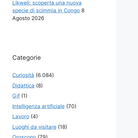
Likweli: scoperta una nuova
specie di scimmia in Congo
8
Agosto 2026
Categorie
Curiosità
(6.084)
Didattica
(8)
Gif
(1)
Intelligenza artificiale
(70)
Lavoro
(4)
Luoghi da visitare
(18)
Oroscopo
(79)