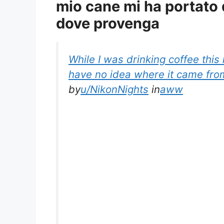
mio cane mi ha portato 
dove provenga
While I was drinking coffee this
have no idea where it came fro
by
u/NikonNights
in
aww