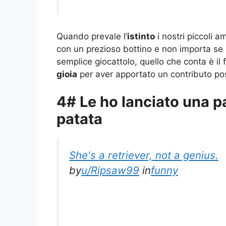
Quando prevale l’
istinto
i nostri piccoli a
con un prezioso bottino e non importa se si
semplice giocattolo, quello che conta è il 
gioia
per aver apportato un contributo posi
4# Le ho lanciato una p
patata
She's a retriever, not a genius.
by
u/Ripsaw99
in
funny