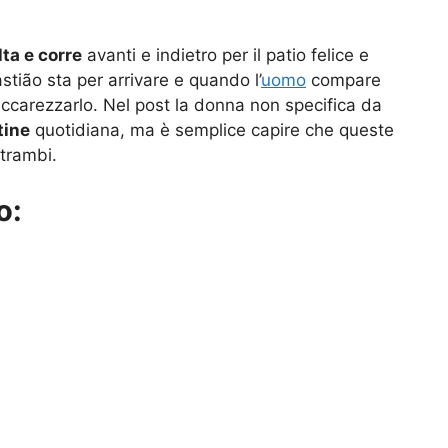
lta e corre
avanti e indietro per il patio felice e
tião sta per arrivare e quando l’
uomo
compare
 accarezzarlo. Nel post la donna non specifica da
tine
quotidiana, ma è semplice capire che queste
ntrambi.
o: