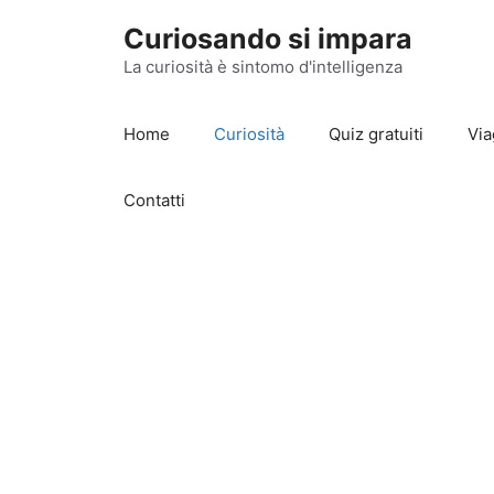
Vai
Curiosando si impara
al
contenuto
La curiosità è sintomo d'intelligenza
Home
Curiosità
Quiz gratuiti
Via
Contatti