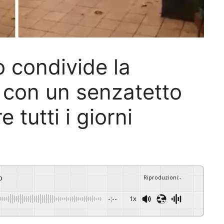
 condivide la
e con un senzatetto
 tutti i giorni
o
Riproduzioni
:
-
-:--
1x