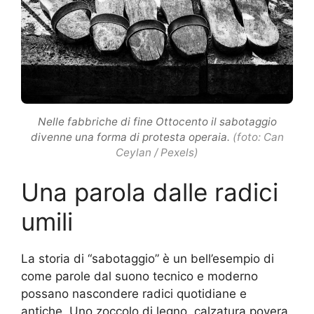
Nelle fabbriche di fine Ottocento il sabotaggio
divenne una forma di protesta operaia.
(foto: Can
Ceylan / Pexels)
Una parola dalle radici
umili
La storia di “sabotaggio” è un bell’esempio di
come parole dal suono tecnico e moderno
possano nascondere radici quotidiane e
antiche. Uno zoccolo di legno, calzatura povera