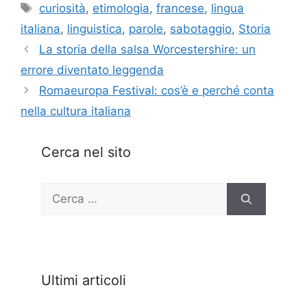
Tag
curiosità
,
etimologia
,
francese
,
lingua
italiana
,
linguistica
,
parole
,
sabotaggio
,
Storia
La storia della salsa Worcestershire: un
errore diventato leggenda
Romaeuropa Festival: cos’è e perché conta
nella cultura italiana
Cerca nel sito
Ricerca
per:
Ultimi articoli